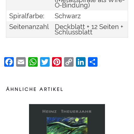
O-Bindung)
Spiralfarbe:
Schwarz
Seitenanzahl
Deckblatt + 12 Seiten +
Schlussblatt
Facebook
Email
WhatsApp
Twitter
Pinterest
Copy
LinkedIn
Teilen
Link
Bücher / Kalender
KALENDER THEUERJAHR – 2026
ÄHNLICHE ARTIKEL
55,00
€
inkl. MwSt