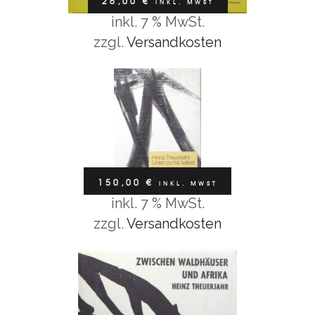
26,00
€
INKL. MWST
Bücher / Kalender
inkl. 7 % MwSt.
BUCH „LINIEN ZU MIR SELBST“
In den Warenkorb
zzgl.
Versandkosten
150,00
€
inkl. MwSt
Bücher / Kalender
150,00
€
INKL. MWST
BUCH „ZWISCHEN WALDHÄUSER UND
inkl. 7 % MwSt.
AFRIKA“
In den Warenkorb
zzgl.
Versandkosten
150,00
€
inkl. MwSt