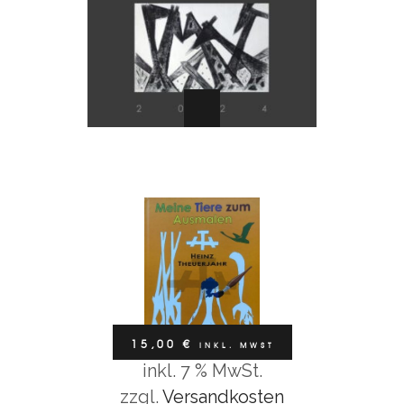
Bücher / Kalender
MALBUCH „MEINE TIERE ZUM
AUSMALEN“
Weiterlesen
15,00
€
inkl. MwSt
Bücher / Kalender
15,00
€
INKL. MWST
BUCH „DER BILDHAUER UND
inkl. 7 % MwSt.
GRAPHIKER HEINZ THEUERJAHR“
In den Warenkorb
zzgl.
Versandkosten
20,00
€
inkl. MwSt