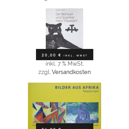
Bücher / Kalender
BUCH „BILDER AUS AFRIKA“
20,00
€
INKL. MWST
inkl. 7 % MwSt.
In den Warenkorb
26,00
€
inkl. MwSt
zzgl.
Versandkosten