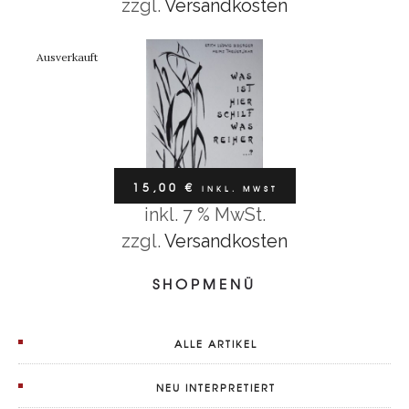
zzgl.
Versandkosten
15,00
€
inkl. MwSt
Ausverkauft
15,00
€
INKL. MWST
inkl. 7 % MwSt.
Weiterlesen
zzgl.
Versandkosten
SHOPMENÜ
ALLE ARTIKEL
NEU INTERPRETIERT