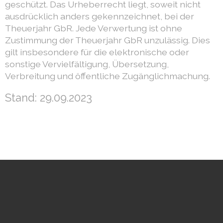
geschützt. Das Urheberrecht liegt, soweit nicht
ausdrücklich anders gekennzeichnet, bei der
Theuerjahr GbR. Jede Verwertung ist ohne
Zustimmung der Theuerjahr GbR unzulässig. Dies
gilt insbesondere für die elektronische oder
sonstige Vervielfältigung, Übersetzung,
Verbreitung und öffentliche Zugänglichmachung.
Stand: 29.09.2023