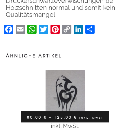
Druckerschwärzeverwischungen bei
Holzschnitten normal und somit kein
Qualitätsmangel!
Facebook
Email
WhatsApp
Twitter
Pinterest
Copy
LinkedIn
Teilen
Link
Holzschnitt
REH UND REHBOCK
ÄHNLICHE ARTIKEL
–
80,00
€
125,00
€
inkl. MwSt
80,00
€
–
125,00
€
INKL. MWST
inkl. MwSt.
Ausführung wählen