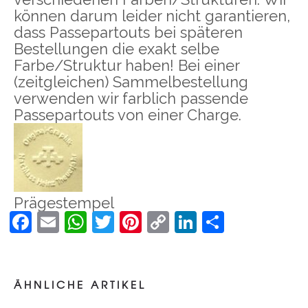
können darum leider nicht garantieren,
dass Passepartouts bei späteren
Bestellungen die exakt selbe
Farbe/Struktur haben! Bei einer
(zeitgleichen) Sammelbestellung
verwenden wir farblich passende
Passepartouts von einer Charge.
Prägestempel
Facebook
Email
WhatsApp
Twitter
Pinterest
Copy
LinkedIn
Teilen
Link
Holzschnitt
RÖHRENDER HIRSCH
ÄHNLICHE ARTIKEL
–
95,00
€
140,00
€
inkl. MwSt