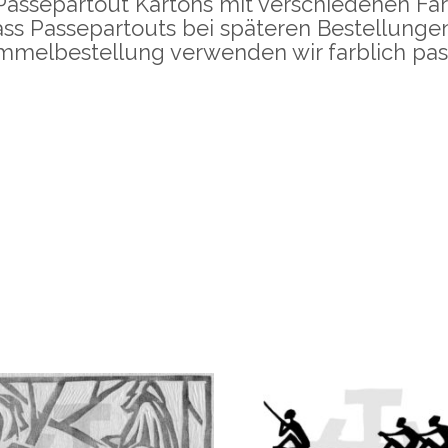
Passepartout Kartons mit verschiedenen Fa
ass Passepartouts bei späteren Bestellunge
Sammelbestellung verwenden wir farblich pa
Holzschnitt
dIn
ilen
Holzschnitt
RUDERNDE
EINGEBORENE
DREI PAVIANE
–
55,00
€
100,00
€
–
,00
€
100,00
€
inkl.
MwSt
MwSt