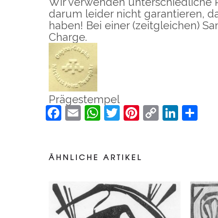
Wir verwenden unterschiedliche 
darum leider nicht garantieren, d
haben! Bei einer (zeitgleichen) 
Charge.
Prägestempel
Facebook
Email
WhatsApp
Twitter
Pinterest
Copy
Linke
Te
Holzschnitt
Link
ZWEI VÖGEL
–
60,00
€
105,00
€
55
inkl.
ÄHNLICHE ARTIKEL
MwSt