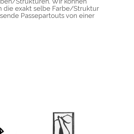
rben/Strukturen. Wir können
n die exakt selbe Farbe/Struktur
ssende Passepartouts von einer
Holzschnitt
HÖRNERTIER
inkl.
–
55,00
€
100,00
€
inkl.
MwSt