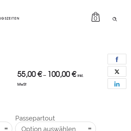
0
GSZEITEN
55,00
€
100,00
€
–
inkl.
MwSt
Passepartout
Option auswählen