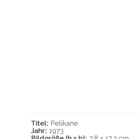
Titel:
Pelikane
Jahr:
1973
Bildgröße (h x b):
7,8 x 17,2 cm