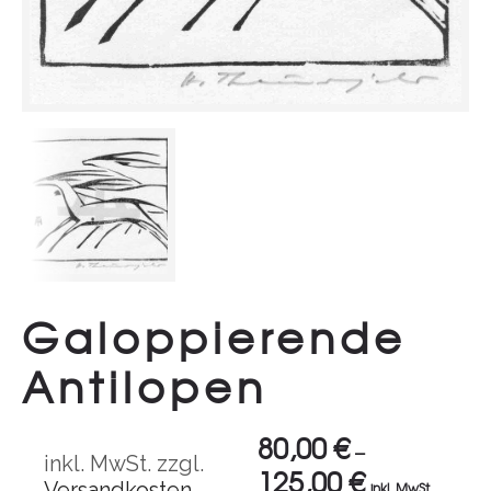
Galoppierende
Antilopen
80,00
€
–
inkl. MwSt.
zzgl.
125,00
€
Versandkosten
inkl. MwSt