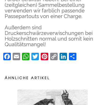
(zeitgleichen) Sammelbestellung
verwenden wir farblich passende
Passepartouts von einer Charge.
Außerdem sind
Druckerschwärzeverwischungen bei
Holzschnitten normal und somit kein
Qualitätsmangel!
Facebook
Email
WhatsApp
Twitter
Pinterest
Copy
LinkedIn
Teilen
Link
Holzschnitt
ZWEI STARE
ÄHNLICHE ARTIKEL
–
55,00
€
100,00
€
inkl. MwSt