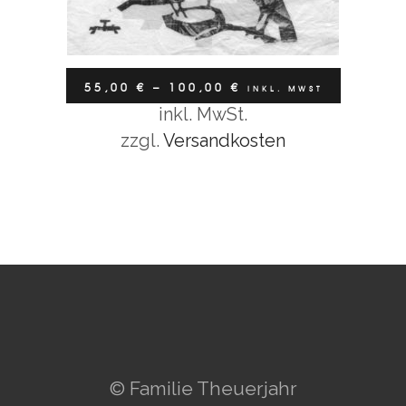
55,00
€
–
100,00
€
INKL. MWST
inkl. MwSt.
Ausführung wählen
zzgl.
Versandkosten
© Familie Theuerjahr