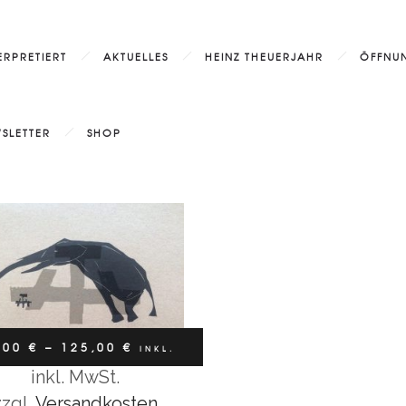
ERPRETIERT
AKTUELLES
HEINZ THEUERJAHR
ÖFFNUN
Linolschnitt
KLEINER ELEFANT
SLETTER
SHOP
–
,00
€
125,00
€
inkl.
MwSt
,00
€
–
125,00
€
INKL.
inkl. MwSt.
Ausführung wählen
MWST
zzgl.
Versandkosten