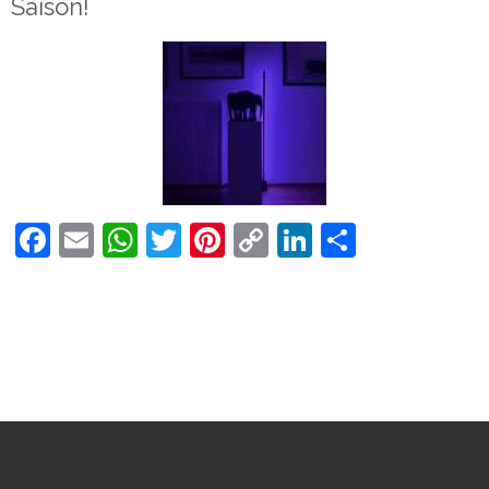
Saison!
Facebook
Email
WhatsApp
Twitter
Pinterest
Copy
LinkedIn
Teilen
Link