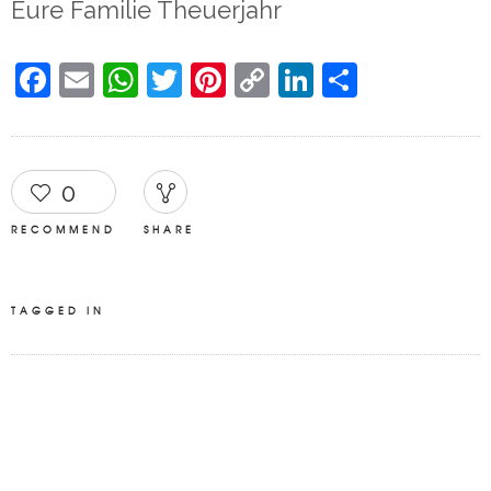
Eure Familie Theuerjahr
Facebook
Email
WhatsApp
Twitter
Pinterest
Copy
LinkedIn
Teilen
Link
0
RECOMMEND
SHARE
TAGGED IN