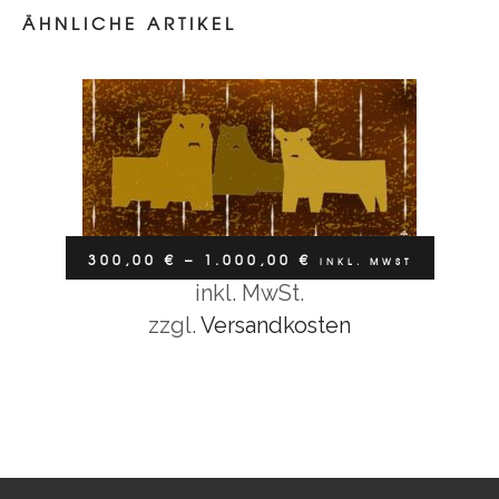
WITTERNDE LÖWEN
ÄHNLICHE ARTIKEL
–
300,00
€
1.000,00
€
inkl. MwSt
300,00
€
–
1.000,00
€
INKL. MWST
inkl. MwSt.
Ausführung wählen
zzgl.
Versandkosten