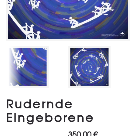
Rudernde
Eingeborene
350,00
€
–