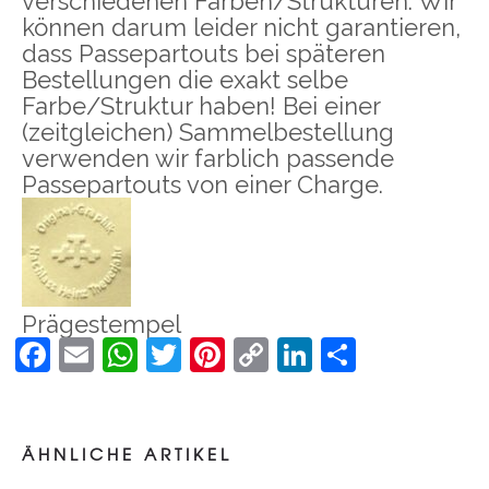
verschiedenen Farben/Strukturen. Wir
können darum leider nicht garantieren,
dass Passepartouts bei späteren
Bestellungen die exakt selbe
Farbe/Struktur haben! Bei einer
(zeitgleichen) Sammelbestellung
verwenden wir farblich passende
Passepartouts von einer Charge.
Prägestempel
Facebook
Email
WhatsApp
Twitter
Pinterest
Copy
LinkedIn
Teilen
Link
Holzschnitt
ÄSENDE ANTILOPEN BEI NACHT
ÄHNLICHE ARTIKEL
–
55,00
€
100,00
€
inkl. MwSt