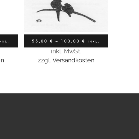
55,00
€
–
100,00
€
NKL.
INKL.
inkl. MwSt.
Ausführung wählen
MWST
en
zzgl.
Versandkosten