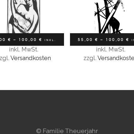
,00
€
–
100,00
€
55,00
€
–
100,00
€
INKL.
I
inkl. MwSt.
inkl. MwSt.
Ausführung wählen
Ausführung wählen
MWST
MWST
zgl.
Versandkosten
zzgl.
Versandkost
© Familie Theuerjahr