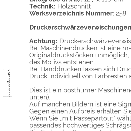
Technik:
Holzschnitt
Werksverzeichnis Nummer
: 258
Druckerschwärzeverwischunge
Achtung:
Druckerschwärzeverwisc
Bei Maschinendrucken ist eine ma
Originaldruckstöcken unmöglich,
des Motivs entstehen.
Bei Handdrucken lassen sich Dru
Vorhergehender
Druck individuell von Farbresten 
Dies ist ein posthumer Maschinen
unten).
Auf manchen Bildern ist eine Sign
Gegen einen Aufpreis erhalten Si
Wenn Sie „mit Passepartout“ wähle
passendes hochwertiges Schrägsc