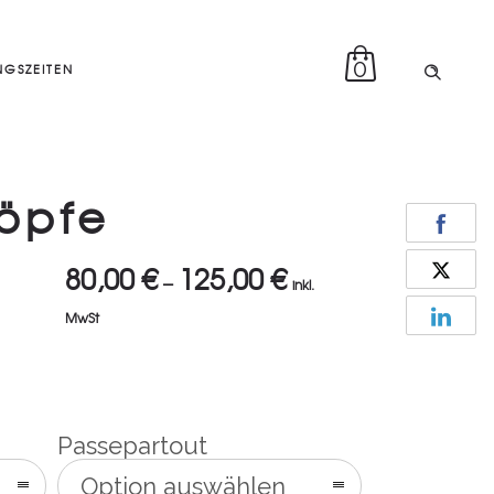
0
GSZEITEN
öpfe
80,00
€
125,00
€
–
inkl.
MwSt
Passepartout
Option auswählen