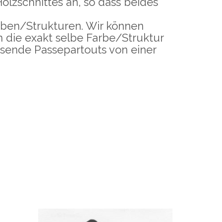
olzschnittes an, so dass beides
rben/Strukturen. Wir können
n die exakt selbe Farbe/Struktur
ssende Passepartouts von einer
Holzschnitt
ZWEI VÖGEL AUF
EINEM AST
ALD
–
55,00
€
100,00
€
inkl.
inkl.
MwSt