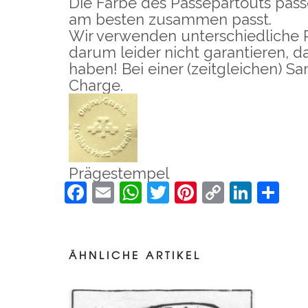
Die Farbe des Passepartouts passe
am besten zusammen passt.
Wir verwenden unterschiedliche 
darum leider nicht garantieren, d
haben! Bei einer (zeitgleichen) 
Charge.
Prägestempel
Facebook
Email
WhatsApp
Twitter
Pinterest
Copy
Linke
Te
Holzschnitt
Link
ZIEHENDER GEPARD
–
55,00
€
100,00
€
55
inkl.
ÄHNLICHE ARTIKEL
MwSt