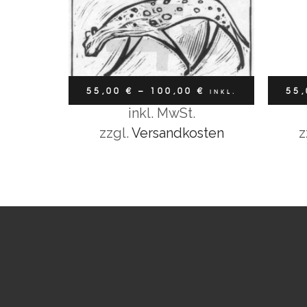
55,00
€
–
100,00
€
55
INKL.
inkl. MwSt.
Ausführung wählen
MWST
zzgl.
Versandkosten
z