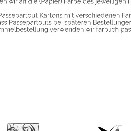
n wir an die (Papier) Farbe des jeweiligen H
Passepartout Kartons mit verschiedenen Fa
ass Passepartouts bei späteren Bestellunge
Sammelbestellung verwenden wir farblich pa
dIn
ilen
Holzschnitt
Holzschnitt
FRAU MIT ZIEGE
HÖRNERTIER IM W
–
–
,00
€
100,00
€
55,00
€
100,00
€
inkl.
MwSt
MwSt