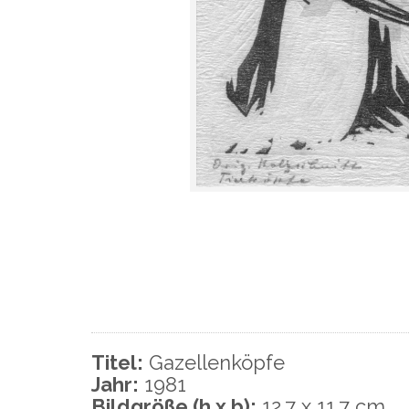
Titel:
Gazellenköpfe
Jahr:
1981
Bildgröße (h x b):
12,7 x 11,7 cm