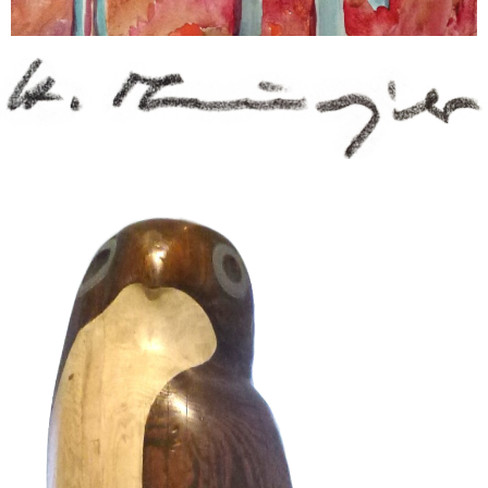
KAMELREITER
Plastik
WALD IN ROT – MÄRZ 1944
Aquarell
HT SIGNATUR