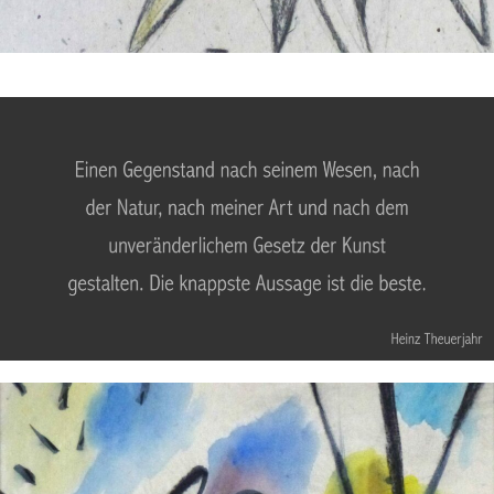
SECHS GIRAFFENFORMEN – OKTOBER
1988
Kohlezeichnung
Pastell
ÜBER MEINE AUFGABE, WIE ICH SIE