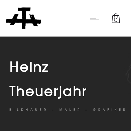
0
Heinz
Theuerjahr
BILDHAUER – MALER – GRAFIKER